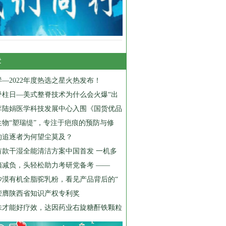
章
—2022年度热选之星火热发布！
脊柱日—美式整脊技术为什么会火爆“出
李陆娟医学科技发展中心入围《国货优品
生物“塑瑞缇”，专注于疤痕的预防与修
的追逐者为何望尘莫及？
首款干湿全能清洁方案中国首发 一机多
脑减负，头轻松助力考研党备考 ——
沙漠有机全脂驼乳粉，看见产品背后的“
荣膺陕西省知识产权专利奖
味才能好疗效，达因药业右旋糖酐铁颗粒