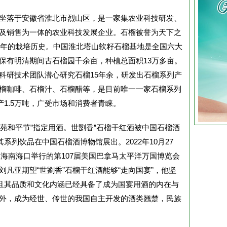
坐落于安徽省淮北市烈山区，是一家集农业科技研发、
及销售为一体的农业科技发展企业。石榴被誉为天下之
0多年的栽培历史。中国淮北塔山软籽石榴基地是全国六大
保有明清期间古石榴园千余亩，种植总面积13万多亩。
科研技术团队潜心研究石榴15年余，研发出石榴系列产
榴咖啡、石榴汁、石榴醋等，是目前唯一一家石榴系列
产1.5万吨，广受市场和消费者青睐。
年和苑和平节”指定用酒。世劉香”石榴干红酒被中国石榴酒
系列饮品在中国石榴酒博物馆展出。2022年10月27
在海南海口举行的第107届美国巴拿马太平洋万国博览会
凡亚期望“世劉香”石榴干红酒能够“走向国宴”，他坚
，且其品质和文化内涵已经具备了成为国宴用酒的内在与
外，成为经世、传世的我国自主开发的酒类翘楚，民族