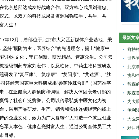
在北京总部达成友好战略合作。双方核心成员刘建忠、
仪式。以双方的科技成果及资源强强联手，共生、共
富人生！
最新文
017年12月，总部位于北京市大兴区新媒体产业基地。秉
，坚持“预防为主，医养结合”的先进理念，提出“健康中
鲜榜样
传统中医文化，守正创新、研发精品、普惠众生。公司云
世界
教授级制药专家刘宏伟，以及临床、中药生物科技研发
北京
发了“复压康”、“复糖康”、“复阳康”、“共迏酒”、“肽
协和
公司还经营国家重大科研成果“参芪沙棘合剂”（国药准字
戴森
上市以来，在亚健康人群预防和调理，解决人体因衰老引起的
戴森
赢得了社会广泛赞誉。公司以传承弘扬中医文化为初
为大
命，采用产品研发、生产、销售和实体连锁经营的线上
伊利
特的企业文化，致力为广大复转军人打造一个就业创业
大医
忘军人本色，健康点亮财富人生，通过公司全体员工共
好口
市目标。