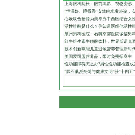
上海眼科院长：眼前黑影、视物变形
“恒温好、睡得香”安然纳米发热被，
心辰联合拾源为美举办中西医结合女
活性叶酸是什么？你知道医维他活性
泉州男科医院：石狮京都医院诚信男
红牛维生素牛磺酸饮料，世界斯诺克
技术创新赋能儿童过敏营养管理新时
美国爱司盟营养品，限时免费招商中
性功能障碍怎么办?男性性功能检查或
“陨石桑炭炙煿与健康文明”获“十四五