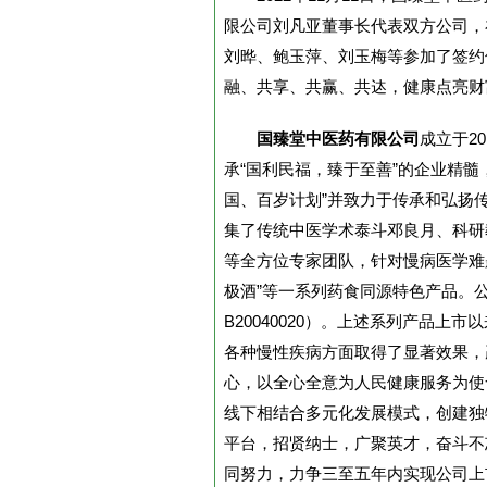
限公司刘凡亚董事长代表双方公司，
刘晔、鲍玉萍、刘玉梅等参加了签约
融、共享、共赢、共迏，健康点亮财
国臻堂中医药有限公司
成立于2
承“国利民福，臻于至善”的企业精髓
国、百岁计划”并致力于传承和弘扬
集了传统中医学术泰斗邓良月、科研
等全方位专家团队，针对慢病医学难题研
极酒”等一系列药食同源特色产品。
B20040020）。上述系列产品
各种慢性疾病方面取得了显著效果，
心，以全心全意为人民健康服务为使
线下相结合多元化发展模式，创建独
平台，招贤纳士，广聚英才，奋斗不
同努力，力争三至五年内实现公司上