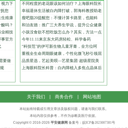
、视力下
不同程度的老花眼该如何治疗？上海眼科院长
安抚您
幸福退休生活被白内障打破，郭海科教授助老
性生殖康
瘦吧脂20提醒您：不懂计算卡路里，也能科
叶酸吗？
和治友德：推广三大养生学说，提升公众健康
科业精技
小孩没食欲不想吃饭怎么办？其实，方法一点
赛事官方
今年11.11来京东大药房轻松、科学备药
代
“科技范”的伊可新生物儿童牙膏，全方位呵
重视全生命周期眼健康，个性化微飞秒引领屈
需要做
品质星选，艺起美呗—艺星集团·超级星院美
”规
上海眼科院长科普：白内障植入多焦点晶体后
关于我们
|
商务合作
|
网站地图
本站如有转载或引用文章涉及版权问题，请速与我们联系。
本站内容仅供参考，不作为诊断及医疗依据。
Copyright © 2016-
2026
平安健康网
备案号：
皖ICP备2023007381号